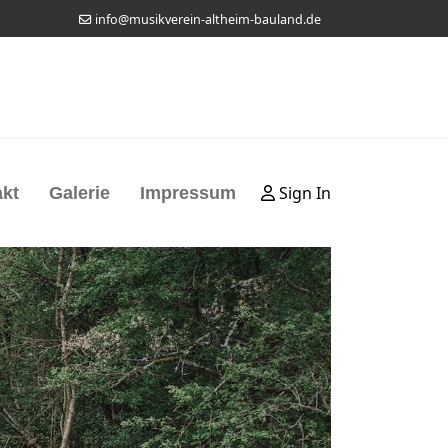
info@musikverein-altheim-bauland.de
Sign In
kt
Galerie
Impressum