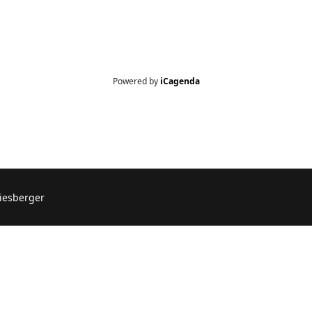
Powered by
iCagenda
piesberger