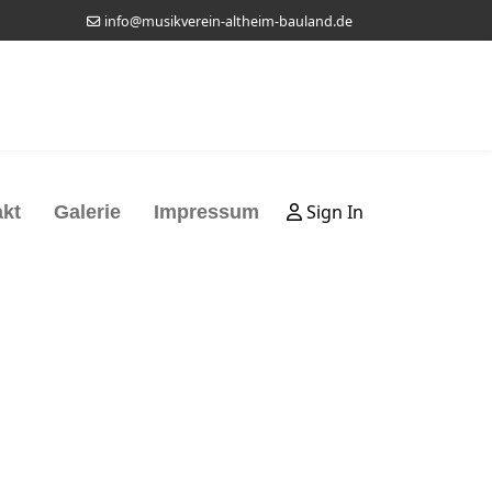
info@musikverein-altheim-bauland.de
Sign In
kt
Galerie
Impressum